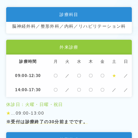
診療科目
脳神経外科／整形外科／内科／リハビリテーション科
外来診療
診療時間
月
火
水
木
金
土
日
09:00-12:30
〇
／
〇
〇
〇
★
／
14:00-17:30
〇
／
〇
〇
〇
／
／
休診日：火曜・日曜・祝日
★
…09:00-13:00
※受付は診療終了の30分前までです。