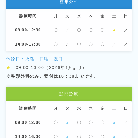
整形外科
診療時間
月
火
水
木
金
土
日
09:00-12:30
〇
／
〇
〇
〇
★
／
14:00-17:30
〇
／
〇
〇
〇
／
／
休診日：火曜・日曜・祝日
★
…09:00-13:00（2026年1月より）
※整形外科のみ、受付は16：30までです。
訪問診療
診療時間
月
火
水
木
金
土
日
09:00-12:00
〇
▲
〇
〇
〇
▲
／
14:00-16:30
〇
▲
〇
〇
〇
▲
／