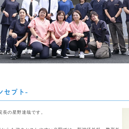
ンセプト-
院長の星野達哉です。
。