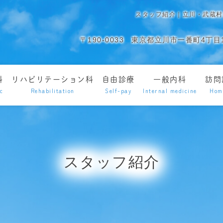
スタッフ紹介｜立川・武蔵村
〒190-0033
東京都立川市一番町4丁目1
科
リハビリテーション科
自由診療
一般内科
訪問
ic
Rehabilitation
Self-pay
Internal medicine
Hom
スタッフ紹介