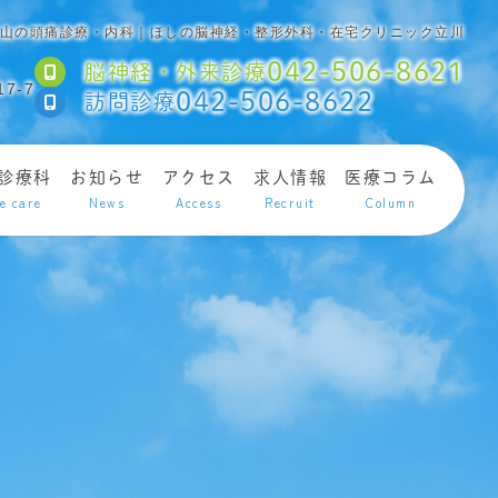
山の頭痛診療・内科｜ほしの脳神経・整形外科・在宅クリニック立川
042-506-8621
脳神経・外来診療
7-7
042-506-8622
訪問診療
診療科
お知らせ
アクセス
求人情報
医療コラム
e care
News
Access
Recruit
Column