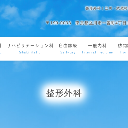
整形外科｜立川・武蔵村
〒190-0033
東京都立川市一番町4丁目1
科
リハビリテーション科
自由診療
一般内科
訪問
ic
Rehabilitation
Self-pay
Internal medicine
Hom
整形外科