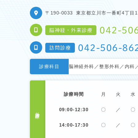
〒190-0033
東京都立川市一番町4丁目17
042-50
脳神経・外来診療
042-506-86
訪問診療
診療科目
脳神経外科／整形外科／内科
診療時間
月
火
水
09:00-12:30
〇
／
〇
外来診療
14:00-17:30
〇
／
〇