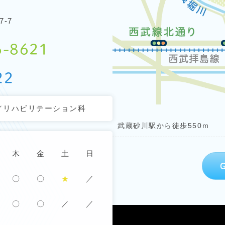
-7
6-8621
22
／リハビリテーション科
武蔵砂川駅から徒歩550ｍ
木
金
土
日
〇
〇
★
／
〇
〇
／
／