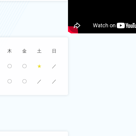
木
金
土
日
〇
〇
★
／
〇
〇
／
／