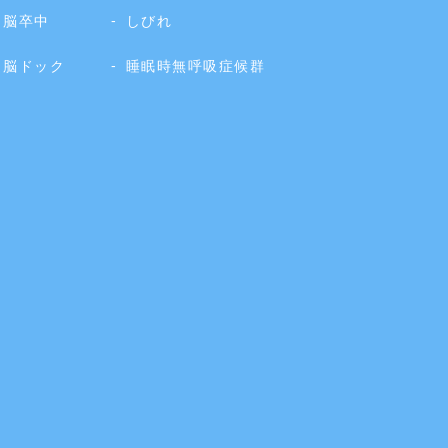
脳卒中
しびれ
脳ドック
睡眠時無呼吸症候群