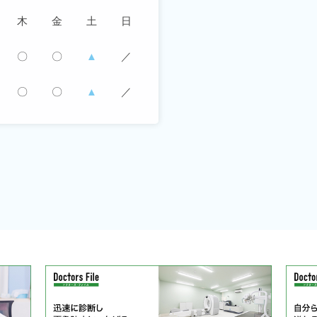
木
金
土
日
〇
〇
▲
／
〇
〇
▲
／