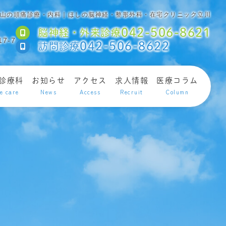
山の頭痛診療・内科｜ほしの脳神経・整形外科・在宅クリニック立川
042-506-8621
脳神経・外来診療
7-7
042-506-8622
訪問診療
診療科
お知らせ
アクセス
求人情報
医療コラム
e care
News
Access
Recruit
Column