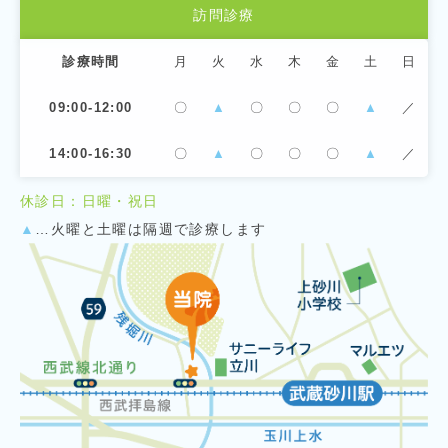
訪問診療
診療時間
月
火
水
木
金
土
日
09:00-12:00
〇
▲
〇
〇
〇
▲
／
14:00-16:30
〇
▲
〇
〇
〇
▲
／
休診日：日曜・祝日
▲
…火曜と土曜は隔週で診療します