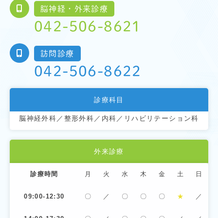
脳神経・外来診療
042-506-8621
訪問診療
042-506-8622
診療科目
脳神経外科／整形外科／内科／リハビリテーション科
外来診療
診療時間
月
火
水
木
金
土
日
09:00-12:30
〇
／
〇
〇
〇
★
／